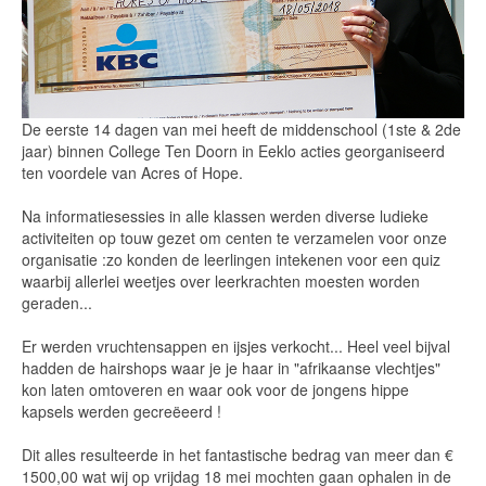
De eerste 14 dagen van mei heeft de middenschool (1ste & 2de
jaar) binnen College Ten Doorn in Eeklo acties georganiseerd
ten voordele van Acres of Hope.
Na informatiesessies in alle klassen werden diverse ludieke
activiteiten op touw gezet om centen te verzamelen voor onze
organisatie :zo konden de leerlingen intekenen voor een quiz
waarbij allerlei weetjes over leerkrachten moesten worden
geraden...
Er werden vruchtensappen en ijsjes verkocht... Heel veel bijval
hadden de hairshops waar je je haar in "afrikaanse vlechtjes"
kon laten omtoveren en waar ook voor de jongens hippe
kapsels werden gecreëeerd !
Dit alles resulteerde in het fantastische bedrag van meer dan €
1500,00 wat wij op vrijdag 18 mei mochten gaan ophalen in de