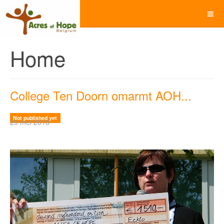
Home
College Ten Doorn omarmt AOH...
Not published yet
29 mei 2018