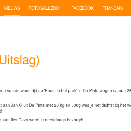
NIEUWS
FOTOGALLERIJ
FACEBOOK
FRANÇAIS
Uitslag)
nen van de wedstrijd op 'Feest in het park' in De Pinte wegen samen 2
at aan Jan G uit De Pinte met 26 kg en 500g was je het dichtst bij het we
t!
num fles Cava wordt je eerstdaags bezorgd!