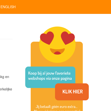
ENGLISH
6kg en
rkelijke