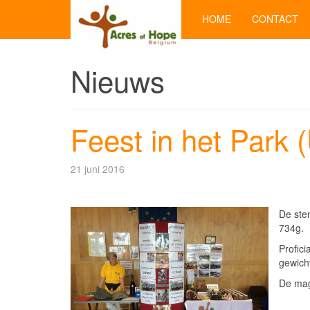
HOME
CONTACT
Nieuws
Feest in het Park (
21 juni 2016
De ste
734g.
Profici
gewich
De mag