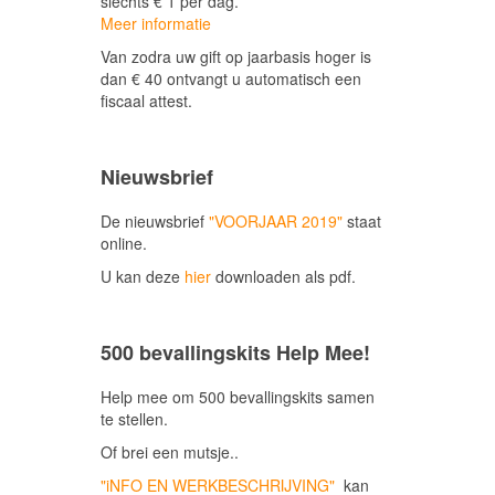
slechts € 1 per dag.
Meer informatie
Van zodra uw gift op jaarbasis hoger is
dan € 40 ontvangt u automatisch een
fiscaal attest.
Nieuwsbrief
De nieuwsbrief
"VOORJAAR 2019"
staat
online.
U kan deze
hier
downloaden als pdf.
500 bevallingskits Help Mee!
Help mee om 500 bevallingskits samen
te stellen.
Of brei een mutsje..
"iNFO EN WERKBESCHRIJVING"
kan